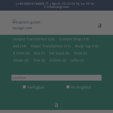
+49 (0)8141 88869 71 | Mo-Fr: 10-12/14-18, Sa: 10-14
info@cptgl.com
/ Shop
Output Transformer (20)
Custom Shop (19)
6V6 (14)
Power Transformer (11)
Multi Tap (10)
8 Ohm (9)
6L6 (7)
Fat Stack (6)
Strat (5)
Choke (3)
Tele (3)
4 Ohm (2)
Lefty (1)
Suchfilter
Verfügbar
Im Angebot