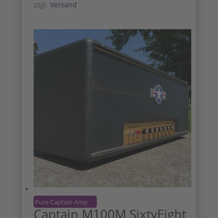
zzgl.
Versand
Pure Captain Amp
Captain M100M SixtyEight