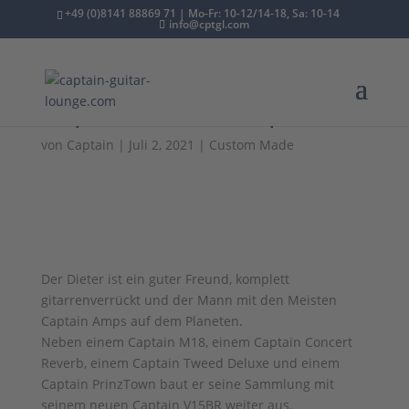
+49 (0)8141 88869 71 | Mo-Fr: 10-12/14-18, Sa: 10-14
info@cptgl.com
Captain V15BR Topteil
von
Captain
|
Juli 2, 2021
|
Custom Made
Der Dieter ist ein guter Freund, komplett
gitarrenverrückt und der Mann mit den Meisten
Captain Amps auf dem Planeten.
Neben einem Captain M18, einem Captain Concert
Reverb, einem Captain Tweed Deluxe und einem
Captain PrinzTown baut er seine Sammlung mit
seinem neuen Captain V15BR weiter aus.