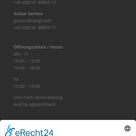
+49 (0)8141 88869 72
Guitar Service
guitars@cptgl.com
+49 (0)8141 88869 71
Öffnungszeiten / Hours
Mo – Fr
10:00 – 12:00
14:00 – 18:00
Sa
10:00 – 14:00
Und nach Vereinbarung
And by appointment