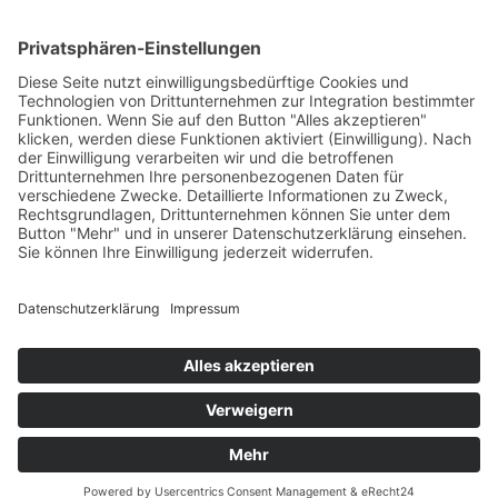
Allgemeine Geschäftsbedingungen
Widerruf
Zahlungsweisen
Versand & Lieferung
Impressum
Datenschutz
Supported by Benz-Net | Designed by Captain Guitar
Lounge | Powered by WordPress | Copyright 2010-
2026 © Captain® Guitar Lounge | Captain® is a
registered trade mark
0
Shopping Cart
Your cart is empty
Continue