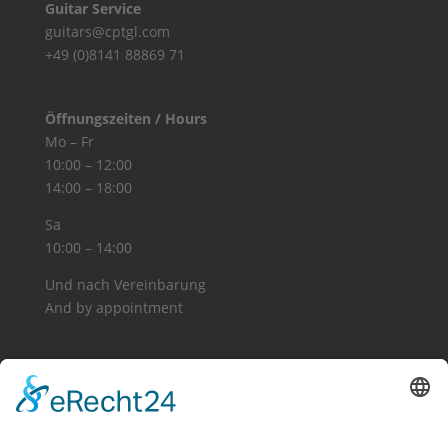
Guitar Service
guitars@cptgl.com
+49 (0)8141 88869 71
Öffnungszeiten / Hours
Mo – Fr
10:00 – 12:00
14:00 – 18:00
Sa
10:00 – 14:00
Und nach Vereinbarung
And by appointment