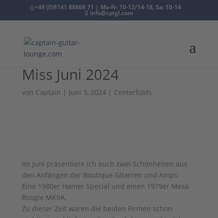
+49 (0)8141 88869 71 | Mo-Fr: 10-12/14-18, Sa: 10-14
info@cptgl.com
Miss Juni 2024
von
Captain
|
Juni 3, 2024
|
Centerfolds
Im Juni präsentiere ich euch zwei Schönheiten aus
den Anfängen der Boutique Gitarren und Amps:
Eine 1980er Hamer Special und einen 1979er Mesa
Boogie MKIIA.
Zu dieser Zeit waren die beiden Firmen schon