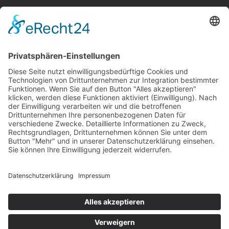
Allgemeine Geschäftsbedingungen
Widerruf
Zahlungsweisen
Versand & Lieferung
Impressum
Datenschutz
Supported by Benz-Net | Designed by Captain Guitar
Lounge | Powered by WordPress | Copyright 2010-
2026 © Captain® Guitar Lounge | Captain® is a
registered trade mark
0
Shopping Cart
Your cart is empty