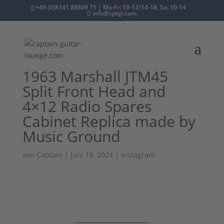
+49 (0)8141 88869 71 | Mo-Fr: 10-12/14-18, Sa: 10-14
info@cptgl.com
1963 Marshall JTM45
Split Front Head and
4×12 Radio Spares
Cabinet Replica made by
Music Ground
von
Captain
|
Juni 18, 2024
|
Instagram