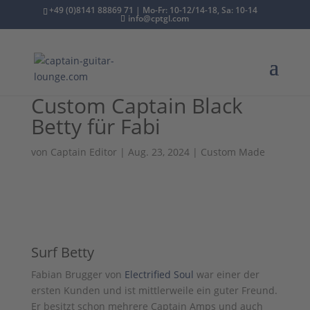
+49 (0)8141 88869 71 | Mo-Fr: 10-12/14-18, Sa: 10-14
info@cptgl.com
Custom Captain Black
Betty für Fabi
von
Captain Editor
|
Aug. 23, 2024
|
Custom Made
Surf Betty
Fabian Brugger von
Electrified Soul
war einer der
ersten Kunden und ist mittlerweile ein guter Freund.
Er besitzt schon mehrere Captain Amps und auch