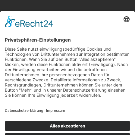
Allgemeine Geschäftsbedingungen
Widerruf
Zahlungsweisen
Versand & Lieferung
Impressum
Datenschutz
Supported by Benz-Net | Designed by Captain Guitar
Lounge | Powered by WordPress | Copyright 2010-
2026 © Captain® Guitar Lounge | Captain® is a
registered trade mark
0