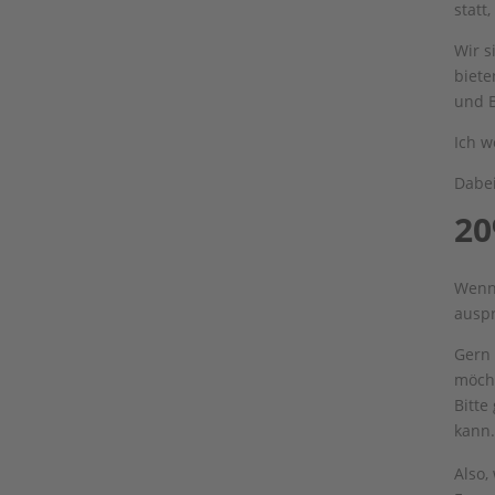
statt
Wir s
biete
und B
Ich w
Dabei
20
Wenn 
auspr
Gern 
möch
Bitte
kann
Also,