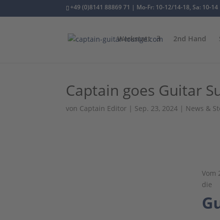
+49 (0)8141 88869 71 | Mo-Fr: 10-12/14-18, Sa: 10-14
Werkstatt
2nd Hand
Captain goes Guitar S
von
Captain Editor
|
Sep. 23, 2024
|
News & St
Vom 2
die
Gu