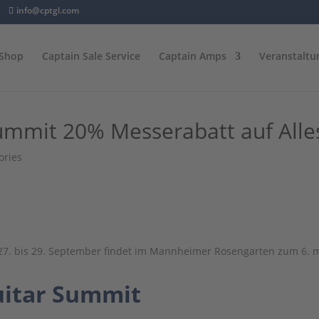
info@cptgl.com
Shop
Captain Sale Service
Captain Amps
Veranstaltu
ummit 20% Messerabatt auf Alle
ories
7. bis 29. September findet im Mannheimer Rosengarten zum 6. 
itar Summit