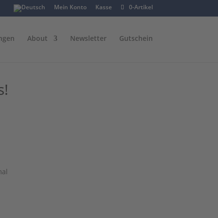
Mein Konto
Kasse
0-Artikel
ngen
About
Newsletter
Gutschein
s!
mal