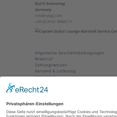
82275 Emmering
Germany
info@cptgl.com
+49 (0) 8141 88869 71
Allgemeine Geschäftsbedingungen
Widerruf
Zahlungsweisen
Versand & Lieferung
Impressum
Datenschutz
Supported by Benz-Net | Designed by Captain
registered trade mark
0
Shopping Cart