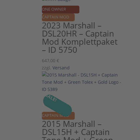
ONE OWNER
CAPTAIN MOD
2023 Marshall –
DSL20HR – Captain
Mod Komplettpaket
– ID 5750
647,00
€
zzgl.
Versand
SALE!
CAPTAIN MOD
2015 Marshall –
DSL15H + Captain