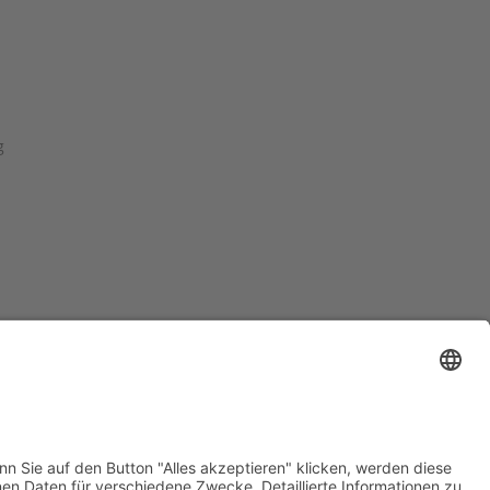
g
aptain® Guitar Lounge | Captain® is a