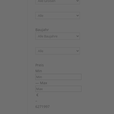
Baujahr
Preis
Min
—
Max
€
–
627
1997