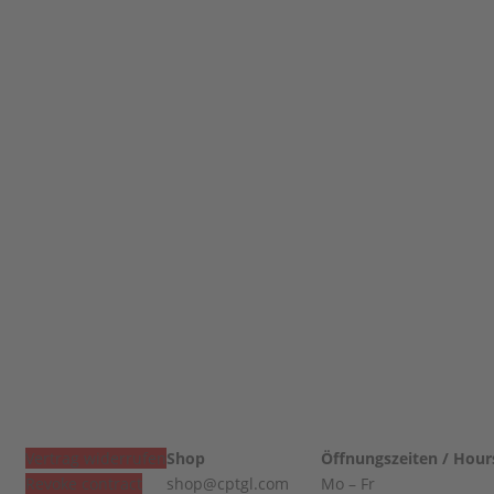
Vertrag widerrufen
Shop
Öffnungszeiten / Hour
Revoke contract
shop@cptgl.com
Mo – Fr