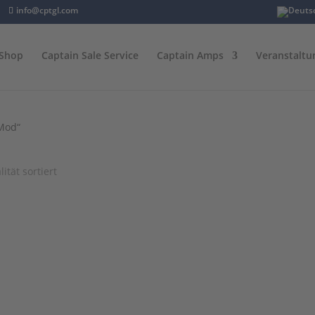
info@cptgl.com
Shop
Captain Sale Service
Captain Amps
Veranstaltu
 Mod“
ität sortiert