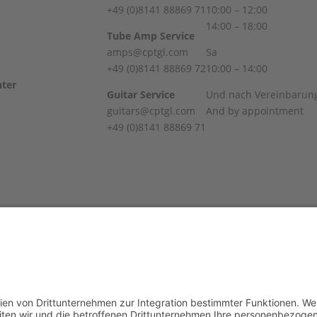
+49 (0)8141 88869 71
10:00 – 12:00
14:00 – 18:00
Tube Amp Service
amps@cptgl.com
Sa
+49 (0)8141 88869 72
10:00 – 14:00
Guitar Service
Und nach Vereinbarun
guitars@cptgl.com
And by appointment
+49 (0)8141 88869 71
 Guitar Lounge | Powered by WordPress | Copyright 2010-2026 © C