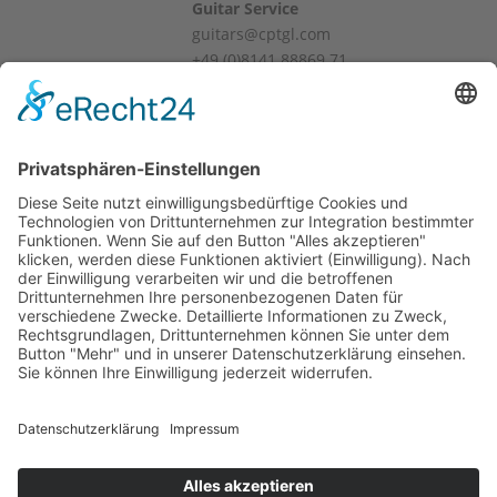
Guitar Service
guitars@cptgl.com
+49 (0)8141 88869 71
Öffnungszeiten / Hours
Mo – Fr
10:00 – 12:00
14:00 – 18:00
Sa
10:00 – 14:00
Und nach Vereinbarung
And by appointment
Allgemeine Geschäftsbedingungen
Widerruf
Zahlungsweisen
Versand & Lieferung
Impressum
Datenschutz
Supported by Benz-Net | Designed by Captain Guitar