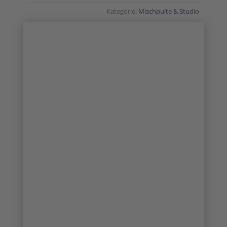
Kategorie:
Mischpulte & Studio
SALE!
1/18
2/18
3/18
4/18
5/18
6/18
7/18