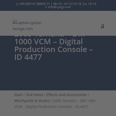
+49 (0)8141 88869 71 | Mo-Fr: 10-12/14-18, Sa: 10-14
info@cptgl.com
2005 Yamaha – DM
1000 VCM – Digital
Production Console –
ID 4477
Start
/
2nd Hand
/
Effects and Accessories
/
Mischpulte & Studio
/ 2005 Yamaha – DM 1000
VCM – Digital Production Console – ID 4477