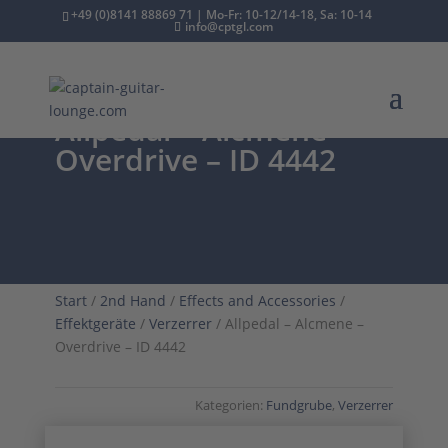
+49 (0)8141 88869 71 | Mo-Fr: 10-12/14-18, Sa: 10-14
info@cptgl.com
Allpedal – Alcmene –
Overdrive – ID 4442
Start
/
2nd Hand
/
Effects and Accessories
/
Effektgeräte
/
Verzerrer
/ Allpedal – Alcmene –
Overdrive – ID 4442
Kategorien:
Fundgrube
,
Verzerrer