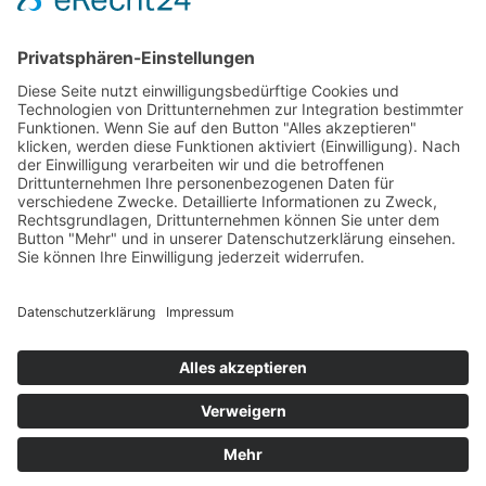
Sa
10:00 – 14:00
Und nach Vereinbarung
And by appointment
Allgemeine Geschäftsbedingungen
Widerruf
Zahlungsweisen
Versand & Lieferung
Impressum
Datenschutz
Supported by Benz-Net | Designed by Captain Guitar
Lounge | Powered by WordPress | Copyright 2010-
2026 © Captain® Guitar Lounge | Captain® is a
registered trade mark
0
Shopping Cart
Your cart is empty