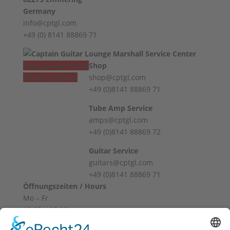
Germany
info@cptgl.com
+49 (0) 8141 88869 71
Vertrag widerrufen
Shop
Revoke contract
shop@cptgl.com
+49 (0)8141 88869 71
Tube Amp Service
amps@cptgl.com
+49 (0)8141 88869 72
Guitar Service
guitars@cptgl.com
+49 (0)8141 88869 71
Öffnungszeiten / Hours
Mo – Fr
10:00 – 12:00
14:00 – 18:00