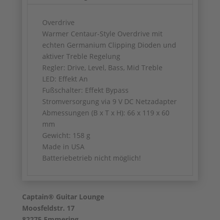
Overdrive
Warmer Centaur-Style Overdrive mit
echten Germanium Clipping Dioden und
aktiver Treble Regelung
Regler: Drive, Level, Bass, Mid Treble
LED: Effekt An
Fußschalter: Effekt Bypass
Stromversorgung via 9 V DC Netzadapter
Abmessungen (B x T x H): 66 x 119 x 60
mm
Gewicht: 158 g
Made in USA
Batteriebetrieb nicht möglich!
Captain® Guitar Lounge
Moosfeldstr. 17
82275 Emmering