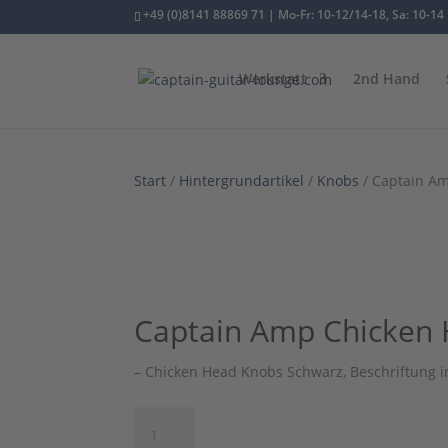
+49 (0)8141 88869 71 | Mo-Fr: 10-12/14-18, Sa: 10-14
Werkstatt
2nd Hand
Start
/
Hintergrundartikel
/
Knobs
/ Captain A
1/1
Captain Amp Chicken
– Chicken Head Knobs Schwarz, Beschriftung in
Captain
Amp