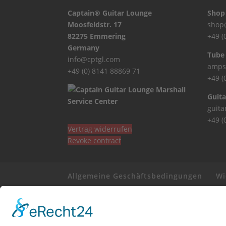
Captain® Guitar Lounge
Shop
Moosfeldstr. 17
shop
82275 Emmering
+49 (
Germany
Tube
info@cptgl.com
amps
+49 (0) 8141 88869 71
+49 (
Guita
guit
+49 (
Vertrag widerrufen
Revoke contract
Allgemeine Geschäftsbedingungen
Wi
Supported by Benz-Net | Designed by Captain
registered trade mark