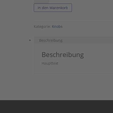
Chicken
In den Warenkorb
Head
Knobs
Schwarz
Kategorie:
Knobs
Menge
Beschreibung
Beschreibung
Haupttext