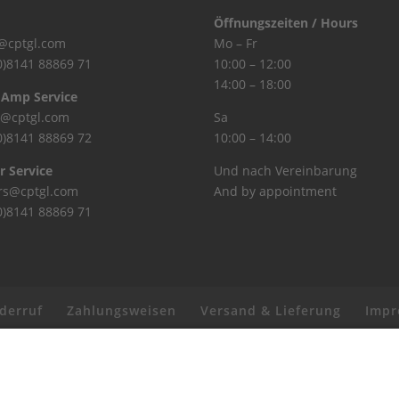
Öffnungszeiten / Hours
@cptgl.com
Mo – Fr
0)8141 88869 71
10:00 – 12:00
14:00 – 18:00
 Amp Service
@cptgl.com
Sa
0)8141 88869 72
10:00 – 14:00
r Service
Und nach Vereinbarung
ars@cptgl.com
And by appointment
0)8141 88869 71
derruf
Zahlungsweisen
Versand & Lieferung
Imp
 Guitar Lounge | Powered by WordPress | Copyright 2010-2026 © C