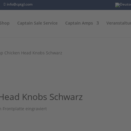
info@cptgl.com
Shop
Captain Sale Service
Captain Amps
Veranstaltu
mp Chicken Head Knobs Schwarz
 Head Knobs Schwarz
 Frontplatte eingraviert