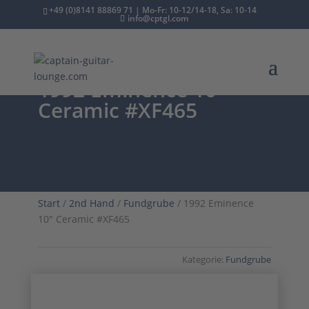
+49 (0)8141 88869 71 | Mo-Fr: 10-12/14-18, Sa: 10-14
info@cptgl.com
1992 Eminence 10″
Ceramic #XF465
Start
/
2nd Hand
/
Fundgrube
/ 1992 Eminence
10″ Ceramic #XF465
Kategorie:
Fundgrube
Ex Abi von Reininghaus