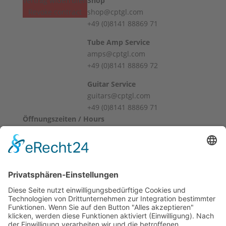
Vertrag widerrufen
Shop
Revoke contract
shop@cptgl.com
+49 (0)8141 88869 71
Tube Amp Service
amps@cptgl.com
+49 (0)8141 88869 72
Guitar Service
guitars@cptgl.com
+49 (0)8141 88869 71
Öffnungszeiten / Hours
Mo – Fr
10:00 – 12:00
14:00 – 18:00
Sa
10:00 – 14:00
Und nach Vereinbarung
And by appointment
Allgemeine Geschäftsbedingungen