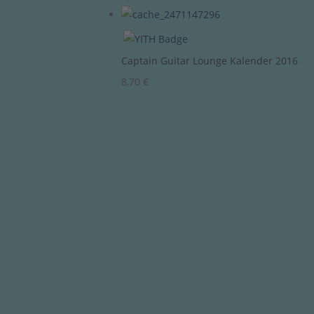
Captain Guitar Lounge Kalender 2016
8,70
€
Fender – Deluxe Vintage Mod
537,00
€
Line 6 – Powercab 112 – Akt