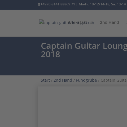
+49 (0)8141 88869 71 | Mo-Fr: 10-12/14-18, Sa: 10-14
Werkstatt
2nd Hand
Captain Guitar Loun
2018
Start
/
2nd Hand
/
Fundgrube
/ Captain Guit
1/2