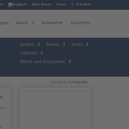
Mein Konto
Kasse
0-Artikel
ngen
About
Newsletter
Gutschein
Guitars
Basses
Amps
Cabinets
Effects and Accessories
Kategorie:
Fundgrube
18
ehn
r