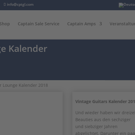
info@cptgl.com
Shop
Captain Sale Service
Captain Amps
Veranstaltu
ge Kalender
ar Lounge Kalender 2018
Vintage Guitars Kalender 20
Und wieder haben wir dreiz
Beauties aus den sechziger
und siebziger Jahren
abgelichtet. Darunter ein paa