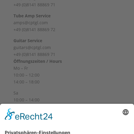
+49 (0)8141 88869 71
Tube Amp Service
amps@cptgl.com
+49 (0)8141 88869 72
Guitar Service
guitars@cptgl.com
+49 (0)8141 88869 71
Öffnungszeiten / Hours
Mo – Fr
10:00 – 12:00
14:00 – 18:00
Sa
10:00 – 14:00
Und nach Vereinbarung
And by appointment