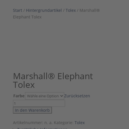
Start
/
Hintergrundartikel
/
Tolex
/ Marshall®
Elephant Tolex
1/3
2/3
3/3
Marshall® Elephant
Tolex
Farbe
Zurücksetzen
Marshall®
Elephant
In den Warenkorb
Tolex
Artikelnummer:
n. a.
Kategorie:
Tolex
Menge