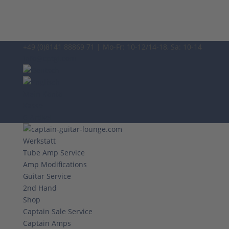
+49 (0)8141 88869 71 | Mo-Fr: 10-12/14-18, Sa: 10-14
info@cptgl.com
Mein Konto
Kasse
0-Artikel
Werkstatt
Tube Amp Service
Amp Modifications
Guitar Service
2nd Hand
Shop
Captain Sale Service
Captain Amps