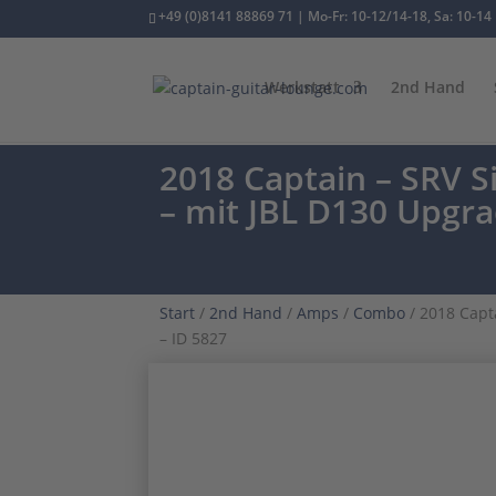
+49 (0)8141 88869 71 | Mo-Fr: 10-12/14-18, Sa: 10-14
Werkstatt
2nd Hand
2018 Captain – SRV 
– mit JBL D130 Upgra
Start
/
2nd Hand
/
Amps
/
Combo
/ 2018 Capt
– ID 5827
HANDWIRED
ONE OWNER