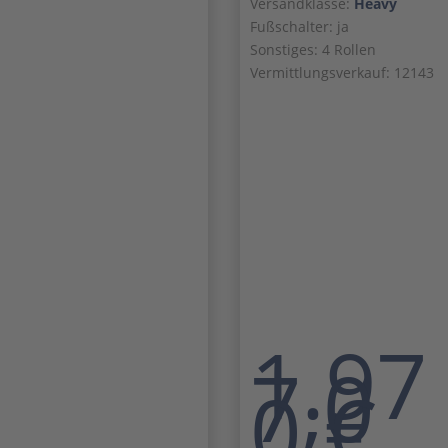
Versandklasse:
Heavy
Fußschalter: ja
Sonstiges: 4 Rollen
Vermittlungsverkauf: 12143
1.97
7,0
0
€