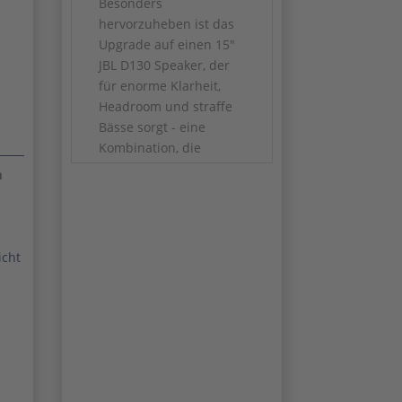
Besonders
hervorzuheben ist das
Upgrade auf einen 15"
JBL D130 Speaker, der
für enorme Klarheit,
Headroom und straffe
Bässe sorgt - eine
Kombination, die
perfekt zu diesem Amp
m
passt.
Ausgestattet mit
Mercury Magnetics
Trafos,
icht
handverdrahteter
Bauweise und
selektierten Bauteilen
ist dieser Amp klar in
der Boutique-Liga
angesiedelt.
Zusätzlich wurde ihm -