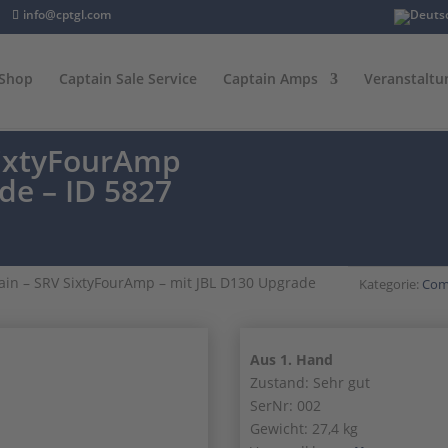
info@cptgl.com
Shop
Captain Sale Service
Captain Amps
Veranstaltu
SixtyFourAmp
de – ID 5827
ain – SRV SixtyFourAmp – mit JBL D130 Upgrade
Kategorie:
Com
Aus 1. Hand
Zustand: Sehr gut
SerNr: 002
Gewicht: 27,4 kg