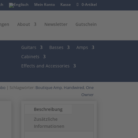
Mein Konto
Kasse
0-Artikel
ngen
About
Newsletter
Gutschein
Guitars
Basses
Amps
Cabinets
Effects and Accessories
bo
Schlagwörter:
Boutique Amp
,
Handwired
,
One
Owner
Beschreibung
Zusätzliche
Informationen