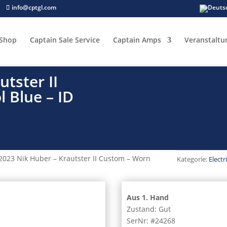
info@cptgl.com
Shop
Captain Sale Service
Captain Amps
Veranstaltu
tster II
 Blue – ID
2023 Nik Huber – Krautster II Custom – Worn
Kategorie:
Electr
Aus 1. Hand
Zustand: Gut
SerNr: #24268