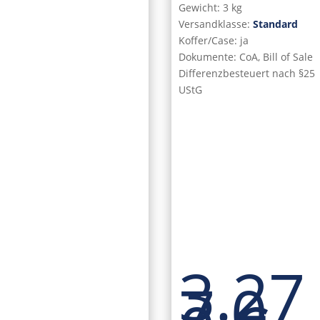
Gewicht: 3 kg
Versandklasse:
Standard
Koffer/Case: ja
Dokumente: CoA, Bill of Sale
Differenzbesteuert nach §25
UStG
3.27
7,0