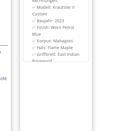
Rechnungen.
✅ Modell: Krautster II
Custom
✅ Baujahr: 2023
✅ Finish: Worn Petrol
Blue
✅ Korpus: Mahagoni
✅ Hals: Flame Maple
m
✅ Griffbrett: East Indian
Rosewood
✅ Inlays: Dots
✅ Kopfplatte: Ebenholz
icht
✅ Tonabnehmer: Lollar
P90 (Hals) + Lollar
Humbucker (Steg)
✅ Schaltung: 1x
Volume, 1x Tone - Push-
Pull, 3-Weg Toggle
✅ Gewicht: 3045
Gramm