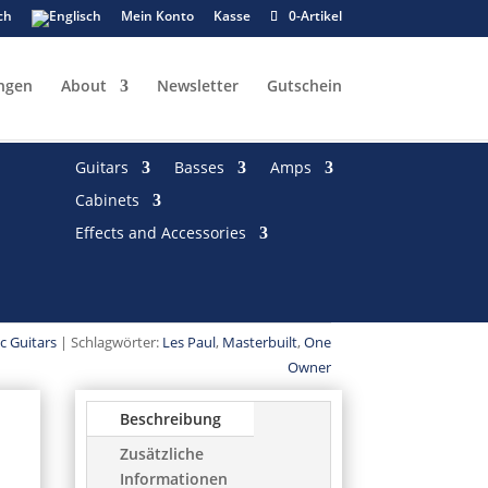
Mein Konto
Kasse
0-Artikel
ngen
About
Newsletter
Gutschein
Guitars
Basses
Amps
Cabinets
Effects and Accessories
ic Guitars
Schlagwörter:
Les Paul
,
Masterbuilt
,
One
Owner
Beschreibung
Zusätzliche
Informationen