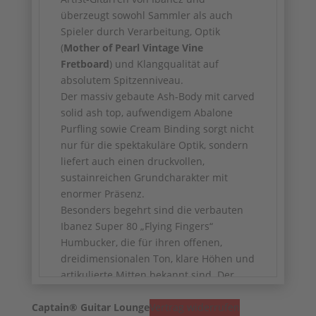
überzeugt sowohl Sammler als auch
Spieler durch Verarbeitung, Optik
(
Mother of Pearl Vintage Vine
Fretboard
) und Klangqualität auf
absolutem Spitzenniveau.
Der massiv gebaute Ash-Body mit carved
solid ash top, aufwendigem Abalone
Purfling sowie Cream Binding sorgt nicht
nur für die spektakuläre Optik, sondern
liefert auch einen druckvollen,
sustainreichen Grundcharakter mit
enormer Präsenz.
Besonders begehrt sind die verbauten
Ibanez
Super 80 „Flying Fingers“
Humbucker, die für ihren offenen,
dreidimensionalen Ton, klare Höhen und
artikulierte Mitten bekannt sind. Der
zusätzliche Tri-Sound/Phase-Switch
Captain® Guitar Lounge
erweitert das Klangspektrum deutlich
Vertrag widerrufen