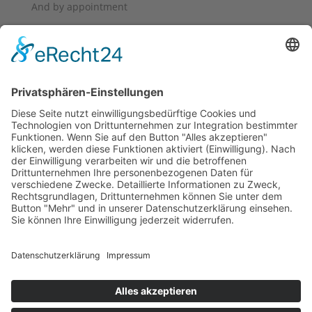
And by appointment
✅ Pickup-Konfiguration: HH
✅ Trisound / Phase Switch für Bridge-
Pickup
✅ Controls: 2x Volume / 2x Tone / 3-Way
Toggle
✅ Bridge: Harmonic-o-matic fixed
✅ Tailpiece: Deluxe Tailpiece
✅ Hardware: Gold
✅ Mechaniken: Ibanez Smooth Tuner
✅ Gewicht: 4647 Gramm
Allgemeine Geschäftsbedingungen
Widerruf
Zahlungsweisen
Versand & Lieferung
Impressum
Datenschutz
Supported by Benz-Net | Designed by Captain Guitar