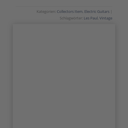
Kategorien:
Collectors Item
,
Electric Guitars
Schlagwörter:
Les Paul
,
Vintage
COLLECTORS ITEM
VINTAGE CLASSIC
1/41
2/41
3/41
4/41
5/41
6/41