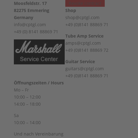
Moosfeldstr. 17
und macht die Gitarre extrem vielseitig.
Revoke contract
82275 Emmering
Shop
✅ Modell:
Ibanez
2671 Professional
Germany
shop@cptgl.com
Randy Scruggs
info@cptgl.com
+49 (0)8141 88869 71
✅ Baujahr: 1978
+49 (0) 8141 88869 71
✅ Finish: Antique Violin (AV)
Tube Amp Service
✅ Made in Japan
amps@cptgl.com
✅ Solidbody Construction
+49 (0)8141 88869 72
✅ Body: Ash Body mit carved solid ash
Guitar Service
top
guitars@cptgl.com
✅ Abalone Purfling & Cream Binding
+49 (0)8141 88869 71
✅ Eingeleimter Hals (Set-In Neck)
Öffnungszeiten / Hours
✅ Hals: 3-Piece Rock Maple
Mo – Fr
✅ Griffbrett: Ebony mit Binding
10:00 – 12:00
✅ Inlays: Mother of Pearl Vintage Vine
14:00 – 18:00
✅ Mensur: 628 mm / 24¾"
✅ 22 Jumbo Frets
Sa
✅ Sattel: Bone
10:00 – 14:00
✅ Tonabnehmer:
Ibanez
Super 80 Flying
Und nach Vereinbarung
Fingers Humbucker