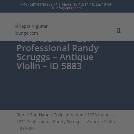
+49 (0)8141 88869 71 | Mo-Fr: 10-12/14-18, Sa: 10-14
info@cptgl.com
1978 Ibanez – 2671
Professional Randy
Scruggs – Antique
Violin – ID 5883
Start
/
2nd Hand
/
Collectors Item
/ 1978 Ibanez –
2671 Professional Randy Scruggs – Antique Violin
– ID 5883