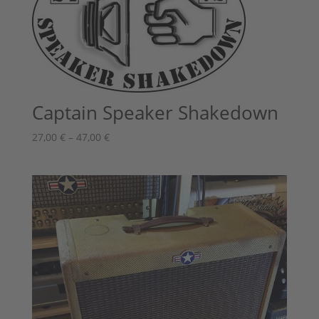
Captain Speaker Shakedown
Preisspanne:
27,00
€
–
47,00
€
27,00 €
bis
47,00 €