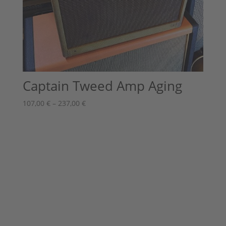
Captain Tweed Amp Aging
Preisspanne:
107,00
€
–
237,00
€
107,00 €
bis
237,00 €