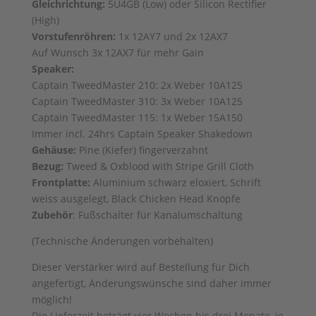
Gleichrichtung:
5U4GB (Low) oder Silicon Rectifier
(High)
Vorstufenröhren:
1x 12AY7 und 2x 12AX7
Auf Wunsch 3x 12AX7 für mehr Gain
Speaker:
Captain TweedMaster 210: 2x Weber 10A125
Captain TweedMaster 310: 3x Weber 10A125
Captain TweedMaster 115: 1x Weber 15A150
Immer incl. 24hrs Captain Speaker Shakedown
Gehäuse:
Pine (Kiefer) fingerverzahnt
Bezug:
Tweed & Oxblood with Stripe Grill Cloth
Frontplatte:
Aluminium schwarz eloxiert, Schrift
weiss ausgelegt, Black Chicken Head Knöpfe
Zubehör
: Fußschalter für Kanalumschaltung
(Technische Änderungen vorbehalten)
Dieser Verstärker wird auf Bestellung für Dich
angefertigt, Änderungswünsche sind daher immer
möglich!
Die Lieferzeit beträgt vier Wochen bis drei Monate, je