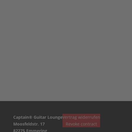
Pure Captain Amp
Captain Buddy Amp
Ab:
2.747,00
€
Captain® Guitar Lounge
Vertrag widerrufen
Moosfeldstr. 17
Revoke contract
82275 Emmering