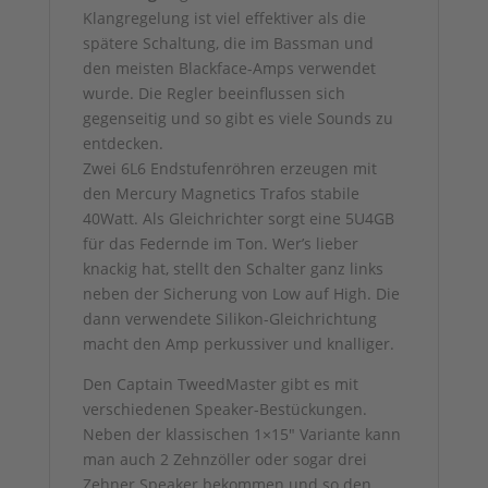
Klangregelung ist viel effektiver als die
spätere Schaltung, die im Bassman und
den meisten Blackface-Amps verwendet
wurde. Die Regler beeinflussen sich
gegenseitig und so gibt es viele Sounds zu
entdecken.
Zwei 6L6 Endstufenröhren erzeugen mit
den Mercury Magnetics Trafos stabile
40Watt. Als Gleichrichter sorgt eine 5U4GB
für das Federnde im Ton. Wer’s lieber
knackig hat, stellt den Schalter ganz links
neben der Sicherung von Low auf High. Die
dann verwendete Silikon-Gleichrichtung
macht den Amp perkussiver und knalliger.
Den Captain TweedMaster gibt es mit
verschiedenen Speaker-Bestückungen.
Neben der klassischen 1×15″ Variante kann
man auch 2 Zehnzöller oder sogar drei
Zehner Speaker bekommen und so den