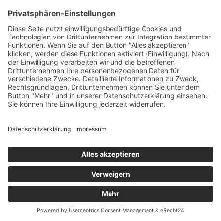
Allgemeine Geschäftsbedingungen
Widerruf
Zahlungsweisen
Versand & Lieferung
Impressum
Datenschutz
Supported by Benz-Net | Designed by Captain Guitar
Lounge | Powered by WordPress | Copyright 2010-
2026 © Captain® Guitar Lounge | Captain® is a
registered trade mark
0
Shopping Cart
Your cart is empty
Continue