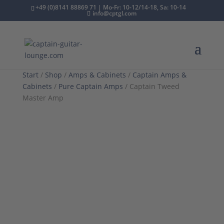
+49 (0)8141 88869 71 | Mo-Fr: 10-12/14-18, Sa: 10-14
info@cptgl.com
Start
/
Shop
/
Amps & Cabinets
/
Captain Amps &
Cabinets
/
Pure Captain Amps
/ Captain Tweed
Master Amp
Pure Captain Amp