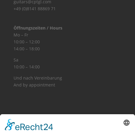
guitars@cptgl.com
+49 (0)8141 88869 71
Öffnungszeiten / Hours
Mo – Fr
10:00 – 12:00
14:00 – 18:00
Sa
10:00 – 14:00
Und nach Vereinbarung
And by appointment