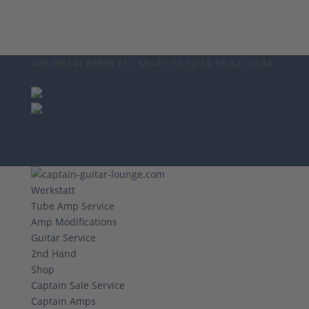
+49 (0)8141 88869 71 | Mo-Fr: 10-12/14-18, Sa: 10-14
info@cptgl.com
Mein Konto
Kasse
0-Artikel
Werkstatt
Tube Amp Service
Amp Modifications
Guitar Service
2nd Hand
Shop
Captain Sale Service
Captain Amps