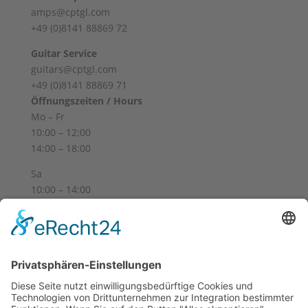
amps@cptgl.com
+49 (0)8141 88869 72
Guitar Service
guitars@cptgl.com
+49 (0)8141 88869 71
Öffnungszeiten / Hours
Mo – Fr
10:00 – 12:00
14:00 – 18:00
Sa
10:00 – 14:00
Und nach Vereinbarung
And by appointment
Allgemeine Geschäftsbedingungen
Widerruf
Zahlungsweisen