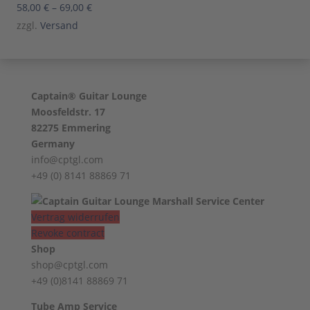
Preisspanne:
58,00
€
–
69,00
€
58,00 €
zzgl.
Versand
bis
69,00 €
Captain® Guitar Lounge
Moosfeldstr. 17
82275 Emmering
Germany
info@cptgl.com
+49 (0) 8141 88869 71
Vertrag widerrufen
Revoke contract
Shop
shop@cptgl.com
+49 (0)8141 88869 71
Tube Amp Service