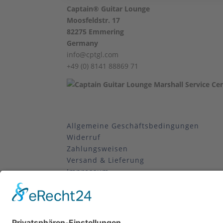
Captain® Guitar Lounge
Moosfeldstr. 17
82275 Emmering
Germany
info@cptgl.com
+49 (0) 8141 88869 71
Allgemeine Geschäftsbedingungen
Widerruf
Zahlungsweisen
Versand & Lieferung
Impressum
Datenschutz
Supported by Benz-Net | Designed by Captain
registered trade mark