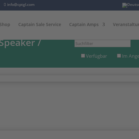
info@cptgl.com
Shop
Captain Sale Service
Captain Amps
Veranstaltu
Speaker
/
Suchfilter
Verfügbar
Im Ang