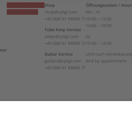
Vertrag widerrufen
Shop
Öffnungszeiten / Hour
Revoke contract
shop@cptgl.com
Mo – Fr
+49 (0)8141 88869 71
10:00 – 12:00
14:00 – 18:00
Tube Amp Service
amps@cptgl.com
Sa
+49 (0)8141 88869 72
10:00 – 14:00
Guitar Service
Und nach Vereinbarun
guitars@cptgl.com
And by appointment
+49 (0)8141 88869 71
 Guitar Lounge | Powered by WordPress | Copyright 2010-2026 © C