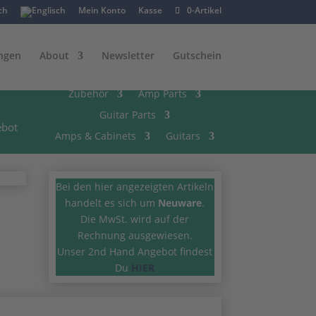
Mein Konto
Kasse
0-Artikel
ngen
About
Newsletter
Gutschein
Zubehör
Amp Parts
Guitar Parts
ebot
Amps & Cabinets
Guitars
Bei den hier angezeigten Artikeln
handelt es sich um
Neuware
.
Die MwSt. wird auf der
Rechnung ausgewiesen.
Unser 2nd Hand Angebot findest
Du
HIER