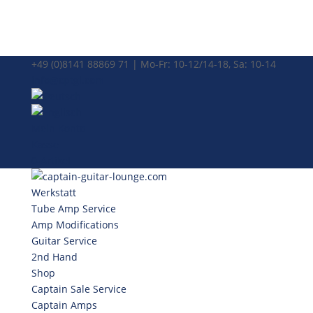
+49 (0)8141 88869 71 | Mo-Fr: 10-12/14-18, Sa: 10-14
info@cptgl.com
Mein Konto
Kasse
0-Artikel
Werkstatt
Tube Amp Service
Amp Modifications
Guitar Service
2nd Hand
Shop
Captain Sale Service
Captain Amps