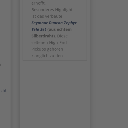
erhofft.
Besonderes Highlight
ist das verbaute
Seymour Duncan
Zephyr
Tele Set
(aus echtem
Silberdraht)
. Diese
seltenen High-End-
Pickups gehören
klanglich zu den
feinsten modernen
m
Tele-Style Pickups
überhaupt: extrem
transparent,
dreidimensional,
icht
dynamisch und mit
beeindruckender
Detailauflösung. Die
originale Holzbox
inklusive
Seriennummern ist