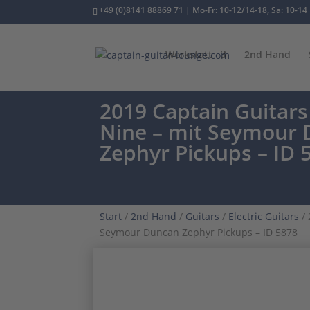
+49 (0)8141 88869 71 | Mo-Fr: 10-12/14-18, Sa: 10-14
Werkstatt
2nd Hand
2019 Captain Guitars 
Nine – mit Seymour
Zephyr Pickups – ID 
Start
/
2nd Hand
/
Guitars
/
Electric Guitars
/ 
Seymour Duncan Zephyr Pickups – ID 5878
CUSTOM ORDER
ONE OWNER