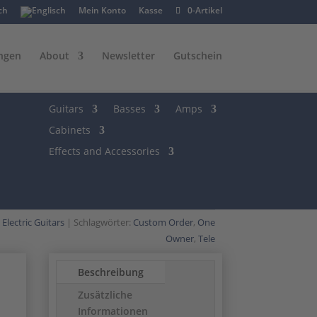
Mein Konto
Kasse
0-Artikel
ngen
About
Newsletter
Gutschein
Guitars
Basses
Amps
Cabinets
Effects and Accessories
:
Electric Guitars
Schlagwörter:
Custom Order
,
One
Owner
,
Tele
Beschreibung
Zusätzliche
Informationen