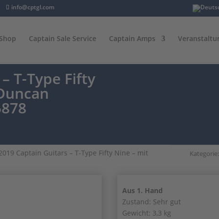
info@cptgl.com
Shop
Captain Sale Service
Captain Amps
Veranstaltu
– T-Type Fifty
 Duncan
5878
2019 Captain Guitars – T-Type Fifty Nine – mit
Kategorie
Aus 1. Hand
Zustand: Sehr gut
Gewicht: 3,3 kg