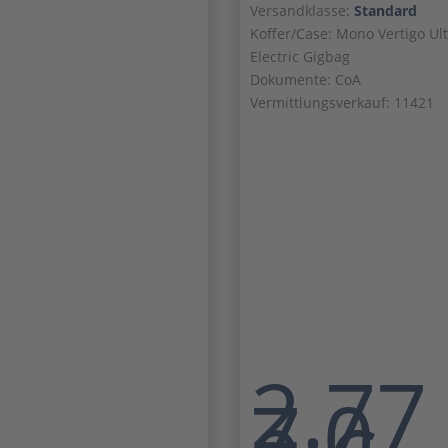
Versandklasse:
Standard
Koffer/Case: Mono Vertigo Ul
Electric Gigbag
Dokumente: CoA
Vermittlungsverkauf: 11421
2.77
7,0