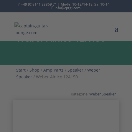
+49 (0)8141 88869 71 | Mo-Fr: 10-12/14-18, Sa: 10-14
info@cptgl.com
Weber Alnico 12A150
Start
/
Shop
/
Amp Parts
/
Speaker
/
Weber
Speaker
/ Weber Alnico 12A150
Kategorie:
Weber Speaker
1/3
2/3