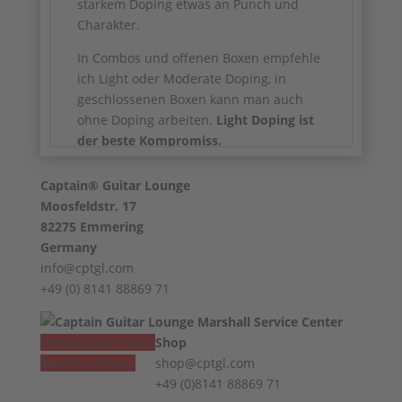
starkem Doping etwas an Punch und
Charakter.
In Combos und offenen Boxen empfehle
ich Light oder Moderate Doping, in
geschlossenen Boxen kann man auch
ohne Doping arbeiten.
Light Doping ist
der beste Kompromiss.
Den Korb kann man in diversen
Farben
Captain® Guitar Lounge
lackiert bekommen:
Moosfeldstr. 17
Grün, Schwarz, Blau, Silber
82275 Emmering
Germany
info@cptgl.com
+49 (0) 8141 88869 71
Vertrag widerrufen
Shop
Revoke contract
shop@cptgl.com
+49 (0)8141 88869 71