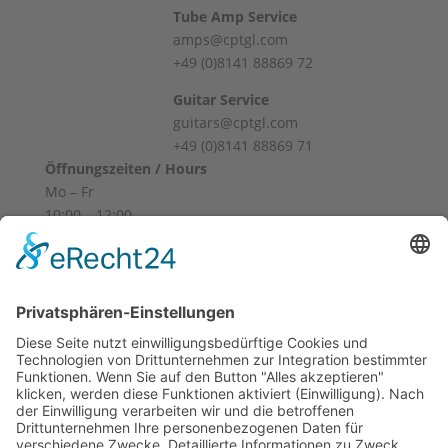
Tube Amp Service
amps@cptgl.com
+49 (0)8141 88869 72
Guitar Service
guitars@cptgl.com
+49 (0)8141 88869 71
Öffnungszeiten / Hours
Mo – Fr
10:00 – 12:00
14:00 – 18:00
Sa
10:00 – 14:00
Und nach Vereinbarung
And by appointment
Allgemeine Geschäftsbedingungen
Widerruf
Zahlungsweisen