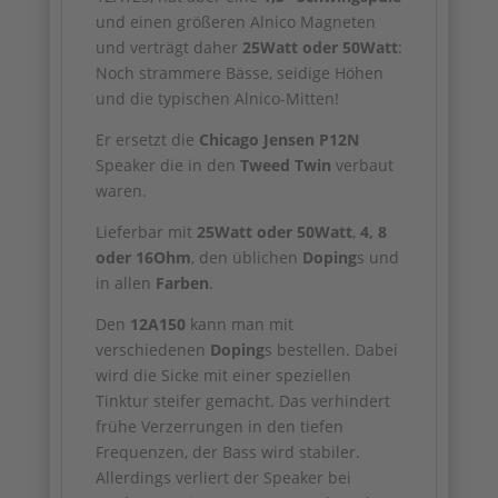
und einen größeren Alnico Magneten
und verträgt daher
25Watt oder 50Watt
:
Noch strammere Bässe, seidige Höhen
und die typischen Alnico-Mitten!
Er ersetzt die
Chicago Jensen P12N
Speaker die in den
Tweed Twin
verbaut
waren.
Lieferbar mit
25Watt oder 50Watt
,
4, 8
oder 16Ohm
, den üblichen
Doping
s und
in allen
Farben
.
Den
12A150
kann man mit
verschiedenen
Doping
s bestellen. Dabei
wird die Sicke mit einer speziellen
Tinktur steifer gemacht. Das verhindert
frühe Verzerrungen in den tiefen
Frequenzen, der Bass wird stabiler.
Allerdings verliert der Speaker bei